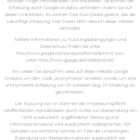
Browser-Plugin herunterladen und installieren. Sie können die
Erfassung durch Google Analytics verhindern, indem Sie auf
diesen Link klicken. Es wird ein Opt-Out-Cookie gesetzt, das die
zukünftige Erfassung Ihrer Daten beim Besuch dieser Website
verhindert.
Nähere Informationen zu Nutzungsbedingungen und
Datenschutz finden Sie unter
http://www.google.com/analytics/terms/de.html bzw.
unter https://www.google.de/intl/de/policies/.
Wir weisen Sie darauf hin, dass auf dieser Website Google
Analytics um den Code „anonymizeIp“ erweitert wurde, um eine
anonymisierte Erfassung von IP-Adressen (sog. IP-Masking) zu
gewährleisten.
Der Nutzung von im Rahmen der Impressumspflicht
veröffentlichten Kontaktdaten durch Dritte zur Übersendung von
nicht ausdrücklich angeforderter Werbung und
Informationsmaterial wird ausdrücklich widersprochen. Wir
behalten uns rechtliche Schritte im Falle der unverlangten
Zusendung von Werbeinformationen ausdrücklich vor.